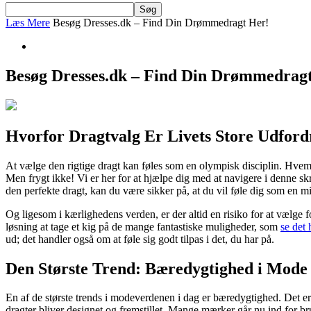
Læs Mere
Besøg Dresses.dk – Find Din Drømmedragt Her!
Besøg Dresses.dk – Find Din Drømmedrag
Hvorfor Dragtvalg Er Livets Store Udford
At vælge den rigtige dragt kan føles som en olympisk disciplin. Hvem v
Men frygt ikke! Vi er her for at hjælpe dig med at navigere i denne skr
den perfekte dragt, kan du være sikker på, at du vil føle dig som en mi
Og ligesom i kærlighedens verden, er der altid en risiko for at vælge f
løsning at tage et kig på de mange fantastiske muligheder, som
se det 
ud; det handler også om at føle sig godt tilpas i det, du har på.
Den Største Trend: Bæredygtighed i Mode
En af de største trends i modeverdenen i dag er bæredygtighed. Det er 
dragter bliver designet og fremstillet. Mange mærker går nu ind for b