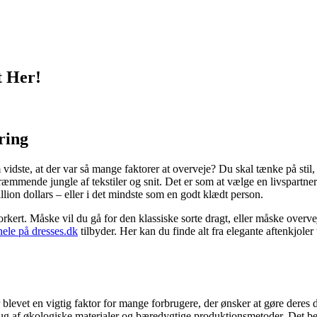
t Her!
ring
idste, at der var så mange faktorer at overveje? Du skal tænke på stil,
æmmende jungle af tekstiler og snit. Det er som at vælge en livspartner; d
llion dollars – eller i det mindste som en godt klædt person.
orkert. Måske vil du gå for den klassiske sorte dragt, eller måske overv
hele på dresses.dk
tilbyder. Her kan du finde alt fra elegante aftenkjoler
blevet en vigtig faktor for mange forbrugere, der ønsker at gøre deres de
rug af økologiske materialer og bæredygtige produktionsmetoder. Det bet