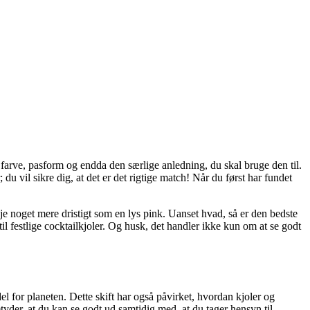
 farve, pasform og endda den særlige anledning, du skal bruge den til.
u vil sikre dig, at det er det rigtige match! Når du først har fundet
eje noget mere dristigt som en lys pink. Uanset hvad, så er den bedste
 til festlige cocktailkjoler. Og husk, det handler ikke kun om at se godt
l for planeten. Dette skift har også påvirket, hvordan kjoler og
yder, at du kan se godt ud samtidig med, at du tager hensyn til