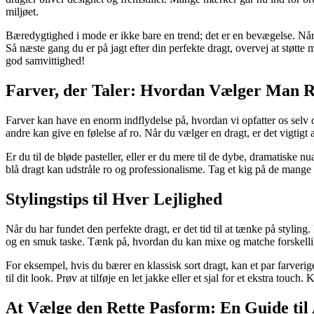
miljøet.
Bæredygtighed i mode er ikke bare en trend; det er en bevægelse. N
Så næste gang du er på jagt efter din perfekte dragt, overvej at støtt
god samvittighed!
Farver, der Taler: Hvordan Vælger Man R
Farver kan have en enorm indflydelse på, hvordan vi opfatter os selv o
andre kan give en følelse af ro. Når du vælger en dragt, er det vigtigt
Er du til de bløde pasteller, eller er du mere til de dybe, dramatiske 
blå dragt kan udstråle ro og professionalisme. Tag et kig på de mange f
Stylingstips til Hver Lejlighed
Når du har fundet den perfekte dragt, er det tid til at tænke på stylin
og en smuk taske. Tænk på, hvordan du kan mixe og matche forskellig
For eksempel, hvis du bærer en klassisk sort dragt, kan et par farverig
til dit look. Prøv at tilføje en let jakke eller et sjal for et ekstra touc
At Vælge den Rette Pasform: En Guide til