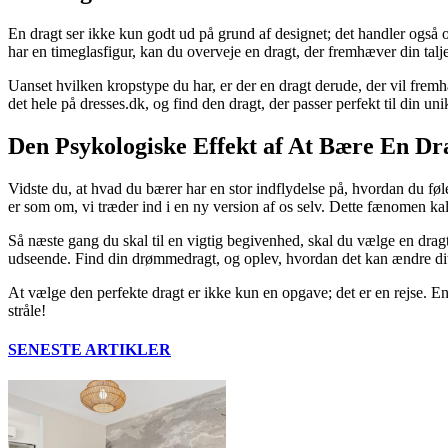
En dragt ser ikke kun godt ud på grund af designet; det handler også o
har en timeglasfigur, kan du overveje en dragt, der fremhæver din talje
Uanset hvilken kropstype du har, er der en dragt derude, der vil fremhæv
det hele på dresses.dk, og find den dragt, der passer perfekt til din un
Den Psykologiske Effekt af At Bære En Dr
Vidste du, at hvad du bærer har en stor indflydelse på, hvordan du føler
er som om, vi træder ind i en ny version af os selv. Dette fænomen kal
Så næste gang du skal til en vigtig begivenhed, skal du vælge en dragt, 
udseende. Find din drømmedragt, og oplev, hvordan det kan ændre dit hum
At vælge den perfekte dragt er ikke kun en opgave; det er en rejse. En 
stråle!
SENESTE ARTIKLER