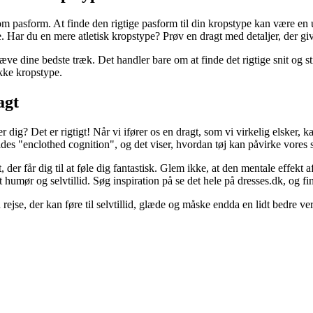
m pasform. At finde den rigtige pasform til din kropstype kan være en u
. Har du en mere atletisk kropstype? Prøv en dragt med detaljer, der giv
e dine bedste træk. Det handler bare om at finde det rigtige snit og stil
ikke kropstype.
agt
 dig? Det er rigtigt! Når vi ifører os en dragt, som vi virkelig elsker, ka
des "enclothed cognition", og det viser, hvordan tøj kan påvirke vores s
der får dig til at føle dig fantastisk. Glem ikke, at den mentale effekt a
ør og selvtillid. Søg inspiration på se det hele på dresses.dk, og find 
rejse, der kan føre til selvtillid, glæde og måske endda en lidt bedre ver