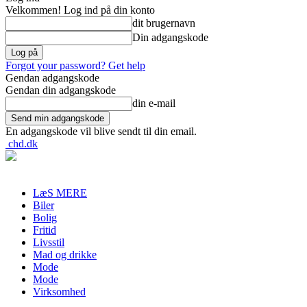
Velkommen! Log ind på din konto
dit brugernavn
Din adgangskode
Forgot your password? Get help
Gendan adgangskode
Gendan din adgangskode
din e-mail
En adgangskode vil blive sendt til din email.
chd.dk
LæS MERE
Biler
Bolig
Fritid
Livsstil
Mad og drikke
Mode
Mode
Virksomhed