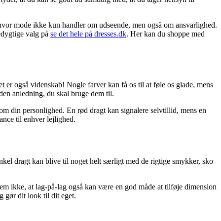
, hvor mode ikke kun handler om udseende, men også om ansvarlighed.
redygtige valg på
se det hele på dresses.dk
. Her kan du shoppe med
 er også videnskab! Nogle farver kan få os til at føle os glade, mens
 den anledning, du skal bruge dem til.
 om din personlighed. En rød dragt kan signalere selvtillid, mens en
nce til enhver lejlighed.
nkel dragt kan blive til noget helt særligt med de rigtige smykker, sko
 glem ikke, at lag-på-lag også kan være en god måde at tilføje dimension
 gør dit look til dit eget.