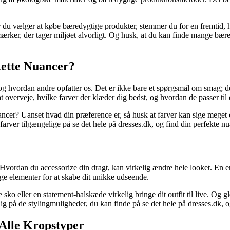
år du vælger at købe bæredygtige produkter, stemmer du for en fremtid
e mærker, der tager miljøet alvorligt. Og husk, at du kan finde mange bæ
ette Nuancer?
g hvordan andre opfatter os. Det er ikke bare et spørgsmål om smag; det
 at overveje, hvilke farver der klæder dig bedst, og hvordan de passer til
nuancer? Uanset hvad din præference er, så husk at farver kan sige meget
arver tilgængelige på se det hele på dresses.dk, og find din perfekte nua
g. Hvordan du accessorize din dragt, kan virkelig ændre hele looket. En e
e elementer for at skabe dit unikke udseende.
e sko eller en statement-halskæde virkelig bringe dit outfit til live. Og
h. Kig på de stylingmuligheder, du kan finde på se det hele på dresses.dk, og
 Alle Kropstyper