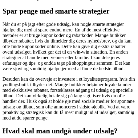
Spar penge med smarte strategier
Når du er på jagt efter gode udsalg, kan nogle smarte strategier
hjælpe dig med at spare endnu mere. En af de mest effektive
metoder er at bruge kuponkoder og rabatkoder. Mange butikker
tilbyder rabatter, hvis du tilmelder dig deres nyhedsbrev, og du kan
ofte finde kuponkoder online. Dette kan give dig ekstra rabatter
oveni udsalget, hvilket gør det til en win-win situation. En anden
strategi er at handle med venner eller familie. I kan dele jeres
erfaringer og tips, og endda tage på shoppingtur sammen. Det kan
være sjovt og samtidig hjælpe jer med at finde de bedste tilbud.
Desuden kan du overveje at investere i et loyalitetsprogram, hvis din
yndlingsbutik tilbyder det. Mange butikker belønner loyale kunder
med eksklusive rabatter, førsteklasses adgang til udsalg og specielle
tilbud. Det kan virkelig betale sig på lang sigt, især hvis du ofte
handler der. Husk også at holde øje med sociale medier for spontane
udsalg og tilbud, som ofte annonceres i sidste øjeblik. Ved at være
proaktiv og strategisk kan du få mest muligt ud af udsalget, samtidig
med at du sparer penge.
Hvad skal man undgå under udsalg?