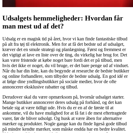
Udsalgets hemmeligheder: Hvordan får
man mest ud af det?
Udsalg er en magisk tid på året, hvor vi kan finde fantastiske tilbud
på alt fra tøj til elektronik. Men for at få det bedste ud af udsalget,
kræver det en smule strategi og planlægning. Først og fremmest er
det vigtigt at lave en liste over de ting, du virkelig har brug for. Det
kan være fristende at købe noget bare fordi det er på tilbud, men
hvis det ikke er noget, du vil bruge, er det bare penge ud af vinduet.
Når du har din liste, kan du begynde at researche de bedste butikker
og online forhandlere, som tilbyder de bedste udsalg. En god idé er
at følge dine yndlingsbutikker på sociale medier, hvor de ofte
annoncerer eksklusive rabatter og tilbud.
Derudover skal du være opmærksom på, hvornår udsalget starter.
Mange butikker annoncerer deres udsalg på forhånd, og det kan
betale sig at være tidligt ude. Hvis du er en af de første til at
ankomme, vil du have mulighed for at få fat i de mest eftertragtede
varer, før de bliver udsolgt. Og husk at være åben for alternative
mærker og produkter. Nogle gange kan du finde ligeså gode tilbud
på mindre kendte mærker, som måske endda har en bedre kvalitet.