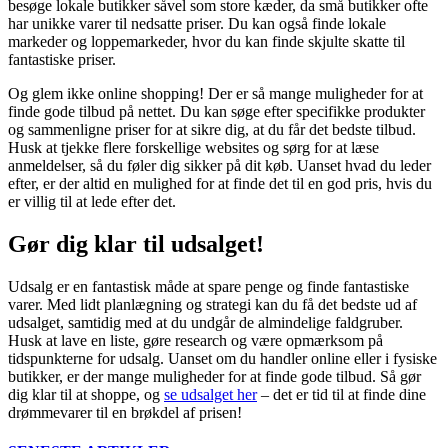
besøge lokale butikker såvel som store kæder, da små butikker ofte
har unikke varer til nedsatte priser. Du kan også finde lokale
markeder og loppemarkeder, hvor du kan finde skjulte skatte til
fantastiske priser.
Og glem ikke online shopping! Der er så mange muligheder for at
finde gode tilbud på nettet. Du kan søge efter specifikke produkter
og sammenligne priser for at sikre dig, at du får det bedste tilbud.
Husk at tjekke flere forskellige websites og sørg for at læse
anmeldelser, så du føler dig sikker på dit køb. Uanset hvad du leder
efter, er der altid en mulighed for at finde det til en god pris, hvis du
er villig til at lede efter det.
Gør dig klar til udsalget!
Udsalg er en fantastisk måde at spare penge og finde fantastiske
varer. Med lidt planlægning og strategi kan du få det bedste ud af
udsalget, samtidig med at du undgår de almindelige faldgruber.
Husk at lave en liste, gøre research og være opmærksom på
tidspunkterne for udsalg. Uanset om du handler online eller i fysiske
butikker, er der mange muligheder for at finde gode tilbud. Så gør
dig klar til at shoppe, og
se udsalget her
– det er tid til at finde dine
drømmevarer til en brøkdel af prisen!