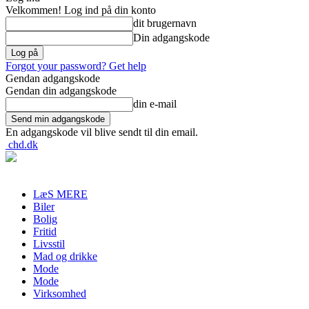
Velkommen! Log ind på din konto
dit brugernavn
Din adgangskode
Forgot your password? Get help
Gendan adgangskode
Gendan din adgangskode
din e-mail
En adgangskode vil blive sendt til din email.
chd.dk
LæS MERE
Biler
Bolig
Fritid
Livsstil
Mad og drikke
Mode
Mode
Virksomhed