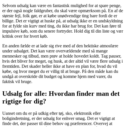
Selvom udsalg kan være en fantastisk mulighed for at spare penge,
er der også nogle faldgruber, du skal være opmærksom på. En af de
største fejl, folk gør, er at købe unødvendige ting bare fordi de er
billige. Det er vigtigt at huske på, at udsalg ikke er en undskyldning
for at fylde sin kurv med ting, du ikke har brug for. Det kan føre til
impulsive køb, som du senere fortryder. Hold dig til din liste og vær
kritisk over for hvert køb.
En anden fælde er at lade sig rive med af den hektiske atmosfære
under udsalget. Det kan være overvældende med så mange
mennesker og tilbud, men prøv at holde hovedet koldt. Tag pauser,
hvis det bliver for meget, og husk, at der altid vil være flere udsalg i
fremtiden. Det skader heller ikke at have en plan for, hvad du vil
købe, og hvor meget du er villig til at bruge. På den måde kan du
undgå at overskride dit budget og komme hjem med varer, du
faktisk vil bruge.
Udsalg for alle: Hvordan finder man det
rigtige for dig?
Uanset om du er på udkig efter tøj, sko, elektronik eller
boligindretning, er der udsalg for enhver smag. Det er vigtigt at
finde det, der passer til dine behov og præferencer. Overvej at