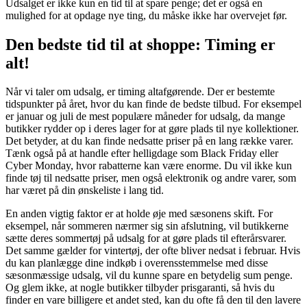
Udsalget er ikke kun en tid til at spare penge; det er også en
mulighed for at opdage nye ting, du måske ikke har overvejet før.
Den bedste tid til at shoppe: Timing er
alt!
Når vi taler om udsalg, er timing altafgørende. Der er bestemte
tidspunkter på året, hvor du kan finde de bedste tilbud. For eksempel
er januar og juli de mest populære måneder for udsalg, da mange
butikker rydder op i deres lager for at gøre plads til nye kollektioner.
Det betyder, at du kan finde nedsatte priser på en lang række varer.
Tænk også på at handle efter helligdage som Black Friday eller
Cyber Monday, hvor rabatterne kan være enorme. Du vil ikke kun
finde tøj til nedsatte priser, men også elektronik og andre varer, som
har været på din ønskeliste i lang tid.
En anden vigtig faktor er at holde øje med sæsonens skift. For
eksempel, når sommeren nærmer sig sin afslutning, vil butikkerne
sætte deres sommertøj på udsalg for at gøre plads til efterårsvarer.
Det samme gælder for vintertøj, der ofte bliver nedsat i februar. Hvis
du kan planlægge dine indkøb i overensstemmelse med disse
sæsonmæssige udsalg, vil du kunne spare en betydelig sum penge.
Og glem ikke, at nogle butikker tilbyder prisgaranti, så hvis du
finder en vare billigere et andet sted, kan du ofte få den til den lavere