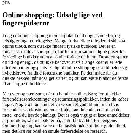
pris.
Online shopping: Udsalg lige ved
fingerspidserne
I dag er online shopping mere populært end nogensinde før, og
udsalg er ingen undtagelse. Mange forhandlere tilbyder eksklusive
online tilbud, som du ikke finder i fysiske butikker. Det er en
fantastisk måde at shoppe på, fordi du kan sammenligne priser fra
forskellige butikker uden at skulle forlade dit hjem. Desuden sparer
du tid og energi, da du ikke behøver at stå i lange køer eller lede
efter en parkeringsplads. Et tip til online shopping er at tilmelde sig
nyhedsbreve fra dine foretrukne butikker. På den måde får du
direkte besked, når udsalget starter, og du kan være blandt de første
til at shoppe tilbuddene.
Men vær opmærksom, når du handler online. Sørg for at tjekke
forsendelsesomkostninger og returneringspolitikker, inden du køber
noget. Nogle gange kan det virke som et godt tilbud, men hvis
forsendelsesomkostningerne er høje, kan du ende med at betale
mere, end du havde planlagt. Det er også vigtigt at læse anmeldelser
af produkter, så du er sikker på, at du får kvalitet for pengene.
Online shopping kan være en fantastisk måde at finde gode tilbud,
men det kræver også en smule forberedelse og research.