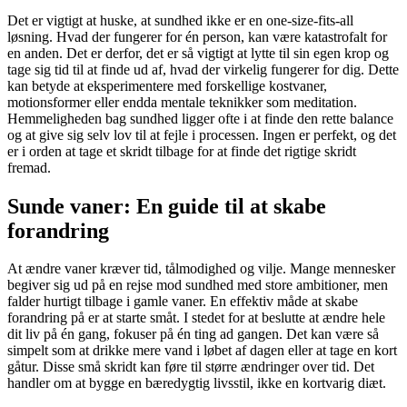
Det er vigtigt at huske, at sundhed ikke er en one-size-fits-all
løsning. Hvad der fungerer for én person, kan være katastrofalt for
en anden. Det er derfor, det er så vigtigt at lytte til sin egen krop og
tage sig tid til at finde ud af, hvad der virkelig fungerer for dig. Dette
kan betyde at eksperimentere med forskellige kostvaner,
motionsformer eller endda mentale teknikker som meditation.
Hemmeligheden bag sundhed ligger ofte i at finde den rette balance
og at give sig selv lov til at fejle i processen. Ingen er perfekt, og det
er i orden at tage et skridt tilbage for at finde det rigtige skridt
fremad.
Sunde vaner: En guide til at skabe
forandring
At ændre vaner kræver tid, tålmodighed og vilje. Mange mennesker
begiver sig ud på en rejse mod sundhed med store ambitioner, men
falder hurtigt tilbage i gamle vaner. En effektiv måde at skabe
forandring på er at starte småt. I stedet for at beslutte at ændre hele
dit liv på én gang, fokuser på én ting ad gangen. Det kan være så
simpelt som at drikke mere vand i løbet af dagen eller at tage en kort
gåtur. Disse små skridt kan føre til større ændringer over tid. Det
handler om at bygge en bæredygtig livsstil, ikke en kortvarig diæt.