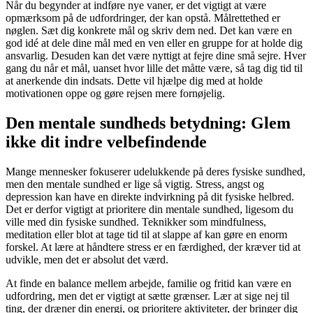
Når du begynder at indføre nye vaner, er det vigtigt at være
opmærksom på de udfordringer, der kan opstå. Målrettethed er
nøglen. Sæt dig konkrete mål og skriv dem ned. Det kan være en
god idé at dele dine mål med en ven eller en gruppe for at holde dig
ansvarlig. Desuden kan det være nyttigt at fejre dine små sejre. Hver
gang du når et mål, uanset hvor lille det måtte være, så tag dig tid til
at anerkende din indsats. Dette vil hjælpe dig med at holde
motivationen oppe og gøre rejsen mere fornøjelig.
Den mentale sundheds betydning: Glem
ikke dit indre velbefindende
Mange mennesker fokuserer udelukkende på deres fysiske sundhed,
men den mentale sundhed er lige så vigtig. Stress, angst og
depression kan have en direkte indvirkning på dit fysiske helbred.
Det er derfor vigtigt at prioritere din mentale sundhed, ligesom du
ville med din fysiske sundhed. Teknikker som mindfulness,
meditation eller blot at tage tid til at slappe af kan gøre en enorm
forskel. At lære at håndtere stress er en færdighed, der kræver tid at
udvikle, men det er absolut det værd.
At finde en balance mellem arbejde, familie og fritid kan være en
udfordring, men det er vigtigt at sætte grænser. Lær at sige nej til
ting, der dræner din energi, og prioritere aktiviteter, der bringer dig