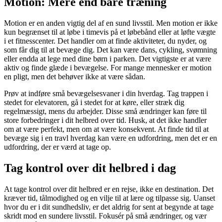
Motion: Mere end bare træning
Motion er en anden vigtig del af en sund livsstil. Men motion er ikke
kun begrænset til at løbe i timevis på et løbebånd eller at løfte vægte
i et fitnesscenter. Det handler om at finde aktiviteter, du nyder, og
som får dig til at bevæge dig. Det kan være dans, cykling, svømning
eller endda at lege med dine børn i parken. Det vigtigste er at være
aktiv og finde glæde i bevægelse. For mange mennesker er motion
en pligt, men det behøver ikke at være sådan.
Prøv at indføre små bevægelsesvaner i din hverdag. Tag trappen i
stedet for elevatoren, gå i stedet for at køre, eller stræk dig
regelmæssigt, mens du arbejder. Disse små ændringer kan føre til
store forbedringer i dit helbred over tid. Husk, at det ikke handler
om at være perfekt, men om at være konsekvent. At finde tid til at
bevæge sig i en travl hverdag kan være en udfordring, men det er en
udfordring, der er værd at tage op.
Tag kontrol over dit helbred i dag
At tage kontrol over dit helbred er en rejse, ikke en destination. Det
kræver tid, tålmodighed og en vilje til at lære og tilpasse sig. Uanset
hvor du er i dit sundhedsliv, er det aldrig for sent at begynde at tage
skridt mod en sundere livsstil. Fokusér på små ændringer, og vær