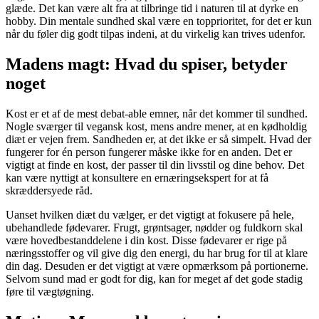
glæde. Det kan være alt fra at tilbringe tid i naturen til at dyrke en
hobby. Din mentale sundhed skal være en topprioritet, for det er kun
når du føler dig godt tilpas indeni, at du virkelig kan trives udenfor.
Madens magt: Hvad du spiser, betyder
noget
Kost er et af de mest debat-able emner, når det kommer til sundhed.
Nogle sværger til vegansk kost, mens andre mener, at en kødholdig
diæt er vejen frem. Sandheden er, at det ikke er så simpelt. Hvad der
fungerer for én person fungerer måske ikke for en anden. Det er
vigtigt at finde en kost, der passer til din livsstil og dine behov. Det
kan være nyttigt at konsultere en ernæringsekspert for at få
skræddersyede råd.
Uanset hvilken diæt du vælger, er det vigtigt at fokusere på hele,
ubehandlede fødevarer. Frugt, grøntsager, nødder og fuldkorn skal
være hovedbestanddelene i din kost. Disse fødevarer er rige på
næringsstoffer og vil give dig den energi, du har brug for til at klare
din dag. Desuden er det vigtigt at være opmærksom på portionerne.
Selvom sund mad er godt for dig, kan for meget af det gode stadig
føre til vægtøgning.