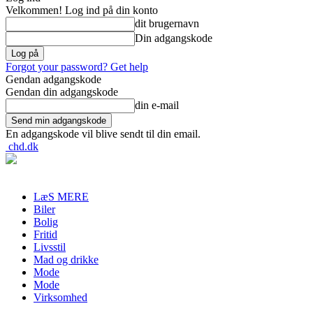
Velkommen! Log ind på din konto
dit brugernavn
Din adgangskode
Forgot your password? Get help
Gendan adgangskode
Gendan din adgangskode
din e-mail
En adgangskode vil blive sendt til din email.
chd.dk
LæS MERE
Biler
Bolig
Fritid
Livsstil
Mad og drikke
Mode
Mode
Virksomhed