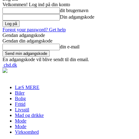
Velkommen! Log ind på din konto
dit brugernavn
Din adgangskode
Forgot your password? Get help
Gendan adgangskode
Gendan din adgangskode
din e-mail
En adgangskode vil blive sendt til din email.
chd.dk
LæS MERE
Biler
Bolig
Fritid
Livsstil
Mad og drikke
Mode
Mode
Virksomhed