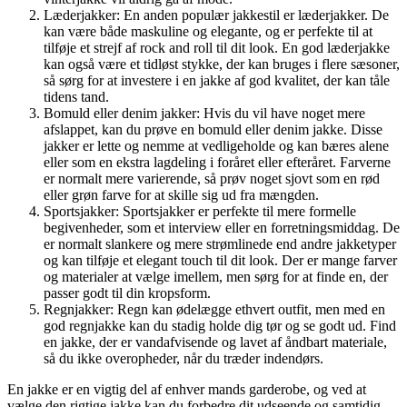
Læderjakker: En anden populær jakkestil er læderjakker. De
kan være både maskuline og elegante, og er perfekte til at
tilføje et strejf af rock and roll til dit look. En god læderjakke
kan også være et tidløst stykke, der kan bruges i flere sæsoner,
så sørg for at investere i en jakke af god kvalitet, der kan tåle
tidens tand.
Bomuld eller denim jakker: Hvis du vil have noget mere
afslappet, kan du prøve en bomuld eller denim jakke. Disse
jakker er lette og nemme at vedligeholde og kan bæres alene
eller som en ekstra lagdeling i foråret eller efteråret. Farverne
er normalt mere varierende, så prøv noget sjovt som en rød
eller grøn farve for at skille sig ud fra mængden.
Sportsjakker: Sportsjakker er perfekte til mere formelle
begivenheder, som et interview eller en forretningsmiddag. De
er normalt slankere og mere strømlinede end andre jakketyper
og kan tilføje et elegant touch til dit look. Der er mange farver
og materialer at vælge imellem, men sørg for at finde en, der
passer godt til din kropsform.
Regnjakker: Regn kan ødelægge ethvert outfit, men med en
god regnjakke kan du stadig holde dig tør og se godt ud. Find
en jakke, der er vandafvisende og lavet af åndbart materiale,
så du ikke overopheder, når du træder indendørs.
En jakke er en vigtig del af enhver mands garderobe, og ved at
vælge den rigtige jakke kan du forbedre dit udseende og samtidig