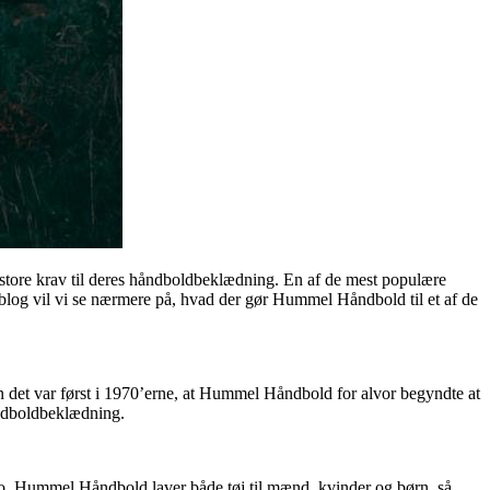
er store krav til deres håndboldbeklædning. En af de mest populære
blog vil vi se nærmere på, hvad der gør Hummel Håndbold til et af de
det var først i 1970’erne, at Hummel Håndbold for alvor begyndte at
ndboldbeklædning.
ldsko. Hummel Håndbold laver både tøj til mænd, kvinder og børn, så