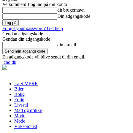
Velkommen! Log ind på din konto
dit brugernavn
Din adgangskode
Forgot your password? Get help
Gendan adgangskode
Gendan din adgangskode
din e-mail
En adgangskode vil blive sendt til din email.
chd.dk
LæS MERE
Biler
Bolig
Fritid
Livsstil
Mad og drikke
Mode
Mode
Virksomhed