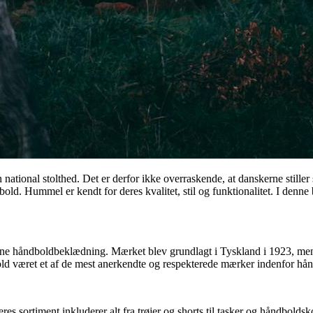
 national stolthed. Det er derfor ikke overraskende, at danskerne still
. Hummel er kendt for deres kvalitet, stil og funktionalitet. I denne 
rne håndboldbeklædning. Mærket blev grundlagt i Tyskland i 1923, men 
d været et af de mest anerkendte og respekterede mærker indenfor hå
Deres sortiment inkluderer alt fra trøjer og shorts til tasker og håndbo