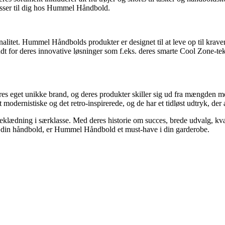
asser til dig hos Hummel Håndbold.
litet. Hummel Håndbolds produkter er designet til at leve op til kravene
for deres innovative løsninger som f.eks. deres smarte Cool Zone-tekn
es eget unikke brand, og deres produkter skiller sig ud fra mængden m
ernistiske og det retro-inspirerede, og de har et tidløst udtryk, der 
eklædning i særklasse. Med deres historie om succes, brede udvalg, kva
d din håndbold, er Hummel Håndbold et must-have i din garderobe.