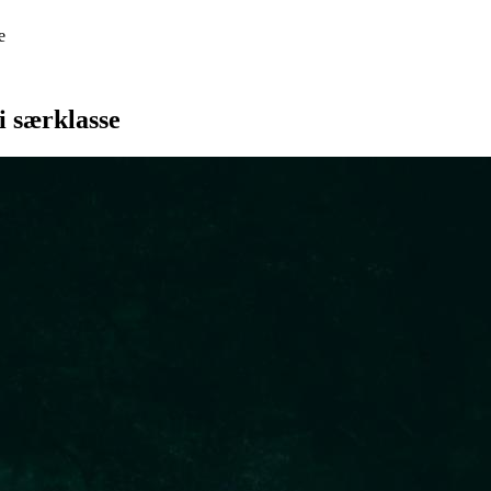
e
 særklasse