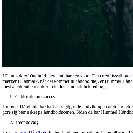
I Danmark er håndbold mere end bare en sport. Det er en livsstil og en
mærker i Danmark, når det kommer til håndboldtøj, er Hummel Håndbold
mest anerkendte mærker indenfor håndboldbeklædning.
En historie om succes
Hummel Håndbold har haft en vigtig rolle i udviklingen af den mode
gøre sig bemærket på håndboldscenen. Siden da har Hummel Håndbol
Bredt udvalg
Hos
Hummel Håndbold
finder du et bredt udvalg af tøj og tilbehør. 