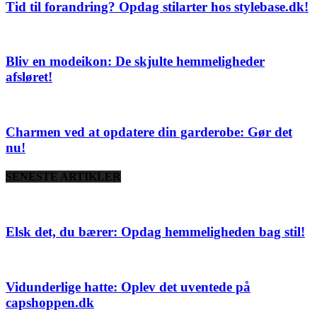
Tid til forandring? Opdag stilarter hos stylebase.dk!
Bliv en modeikon: De skjulte hemmeligheder
afsløret!
Charmen ved at opdatere din garderobe: Gør det
nu!
SENESTE ARTIKLER
Elsk det, du bærer: Opdag hemmeligheden bag stil!
Vidunderlige hatte: Oplev det uventede på
capshoppen.dk