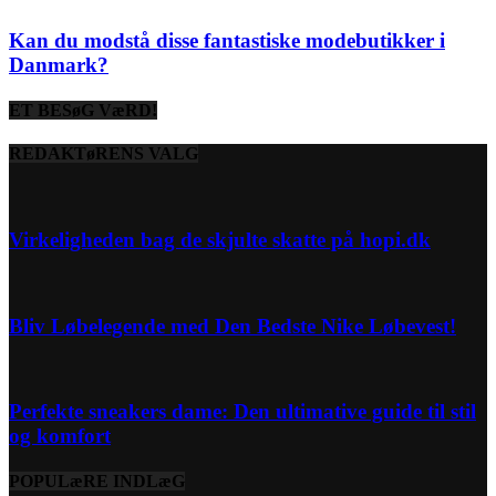
Kan du modstå disse fantastiske modebutikker i
Danmark?
ET BESøG VæRD!
REDAKTøRENS VALG
Virkeligheden bag de skjulte skatte på hopi.dk
Bliv Løbelegende med Den Bedste Nike Løbevest!
Perfekte sneakers dame: Den ultimative guide til stil
og komfort
POPULæRE INDLæG