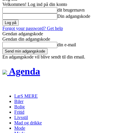
Velkommen! Log ind på din konto
dit brugernavn
Din adgangskode
Forgot your password? Get help
Gendan adgangskode
Gendan din adgangskode
din e-mail
En adgangskode vil blive sendt til din email.
Agenda
LæS MERE
Biler
Bolig
Fritid
Livsstil
Mad og drikke
Mode