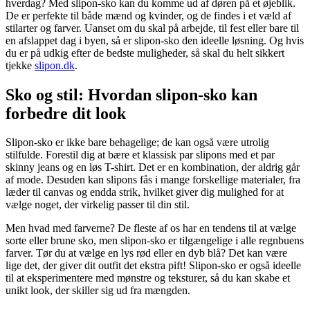
hverdag? Med slipon-sko kan du komme ud af døren på et øjeblik.
De er perfekte til både mænd og kvinder, og de findes i et væld af
stilarter og farver. Uanset om du skal på arbejde, til fest eller bare til
en afslappet dag i byen, så er slipon-sko den ideelle løsning. Og hvis
du er på udkig efter de bedste muligheder, så skal du helt sikkert
tjekke
slipon.dk
.
Sko og stil: Hvordan slipon-sko kan
forbedre dit look
Slipon-sko er ikke bare behagelige; de kan også være utrolig
stilfulde. Forestil dig at bære et klassisk par slipons med et par
skinny jeans og en løs T-shirt. Det er en kombination, der aldrig går
af mode. Desuden kan slipons fås i mange forskellige materialer, fra
læder til canvas og endda strik, hvilket giver dig mulighed for at
vælge noget, der virkelig passer til din stil.
Men hvad med farverne? De fleste af os har en tendens til at vælge
sorte eller brune sko, men slipon-sko er tilgængelige i alle regnbuens
farver. Tør du at vælge en lys rød eller en dyb blå? Det kan være
lige det, der giver dit outfit det ekstra pift! Slipon-sko er også ideelle
til at eksperimentere med mønstre og teksturer, så du kan skabe et
unikt look, der skiller sig ud fra mængden.