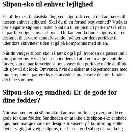
Slipon-sko til enhver lejlighed
En af de mest fantastiske ting ved slipon-sko er, at de kan bæres til
næsten enhver lejlighed. Skal du til en formel begivenhed? Vælg et
par elegante slipons i læder. Skal du til en picnic i parken? Gå efter
et par farverige canvas slipons. Du kan endda finde slipons, der er
designet til at være vandafvisende, hvilket gør dem perfekte til
udendørs aktiviteter uden at gå på kompromis med stilen.
Når du vælger slipon-sko, så tænk også på, hvordan de passer ind i
din garderobe. Hvis du har en tendens til at bære mange neutrale
farver, kan et par farverige slipons være den perfekte måde at tilføje
lidt sjov til dit look. Omvendt, hvis du elsker at eksperimentere med
mønstre, kan et par enkle, ensfarvede slipons være det, der binder
det hele sammen.
Slipon-sko og sundhed: Er de gode for
dine fødder?
Når man tænker på slipon-sko, kan man undre sig over, om de er
gode for dine fødder. Sandheden er, at ikke alle slipon-sko er skabt
lige, men mange moderne designs fokuserer på komfort og støtte.
Det er vigtigt at vælge slipons, der har en god sål og tilstrækkelig