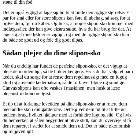
støtte til din fod.
Det er også vigtigt at tage sig tid til at finde den rigtige størrelse. Et
par for små eller for store slipons kan føre til ubehag, så sørg for at
prøve dem, før du køber. Og husk, at nogle slipon-sko kommer med
indlægssåler, der kan give ekstra støtte, hvis du har brug for det. At
tage sig af dine fødder er vigtigt, og med de rigtige slipon-sko kan
du både se godt ud og føle dig godt tilpas.
Sådan plejer du dine slipon-sko
Når du endelig har fundet de perfekte slipon-sko, er det vigtigt at
pleje dem ordentligt, så de holder længere. Hvis du har valgt et par i
læder, skal du sørge for at rense dem regelmæssigt med en fugtig
klud og anvende læderbalsam, så de forbliver bløde og smidige.
Canvas slipons kan ofte vaskes i maskinen, men husk at læse
plejeinstruktionerne først.
Et tip til at forlænge levetiden på dine slipon-sko er at rotere dem
med andre sko i din garderobe. Dette giver dem tid til at lufte ud
mellem brug, hvilket hjælper med at forhindre lugt og slid. Og hvis
du bemærker, at sålen begynder at blive slidt, kan du overveje at få
dem repareret i stedet for at smide dem ud. Det er både økonomisk
og miljøvenligt!