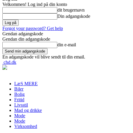
Velkommen! Log ind på din konto
dit brugernavn
Din adgangskode
Forgot your password? Get help
Gendan adgangskode
Gendan din adgangskode
din e-mail
En adgangskode vil blive sendt til din email.
chd.dk
LæS MERE
Biler
Bolig
Fritid
Livsstil
Mad og drikke
Mode
Mode
Virksomhed