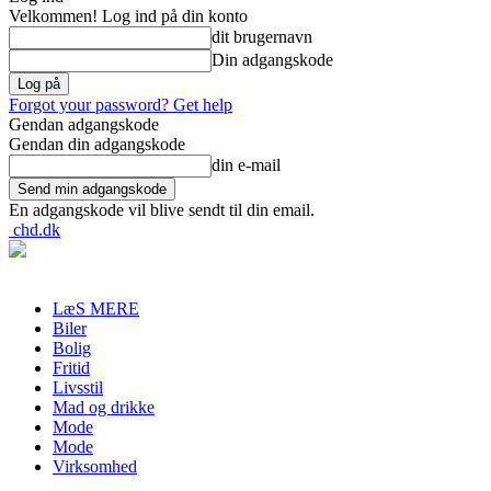
Velkommen! Log ind på din konto
dit brugernavn
Din adgangskode
Forgot your password? Get help
Gendan adgangskode
Gendan din adgangskode
din e-mail
En adgangskode vil blive sendt til din email.
chd.dk
LæS MERE
Biler
Bolig
Fritid
Livsstil
Mad og drikke
Mode
Mode
Virksomhed