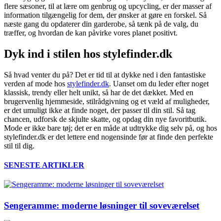
flere sæsoner, til at lære om genbrug og upcycling, er der masser af
information tilgængelig for dem, der ønsker at gøre en forskel. Så
næste gang du opdaterer din garderobe, så tænk på de valg, du
træffer, og hvordan de kan påvirke vores planet positivt.
Dyk ind i stilen hos stylefinder.dk
Så hvad venter du på? Det er tid til at dykke ned i den fantastiske
verden af mode hos
stylefinder.dk
. Uanset om du leder efter noget
klassisk, trendy eller helt unikt, så har de det dækket. Med en
brugervenlig hjemmeside, stilrådgivning og et væld af muligheder,
er det umuligt ikke at finde noget, der passer til din stil. Så tag
chancen, udforsk de skjulte skatte, og opdag din nye favoritbutik.
Mode er ikke bare tøj; det er en måde at udtrykke dig selv på, og hos
stylefinder.dk er det lettere end nogensinde før at finde den perfekte
stil til dig.
SENESTE ARTIKLER
Sengeramme: moderne løsninger til soveværelset