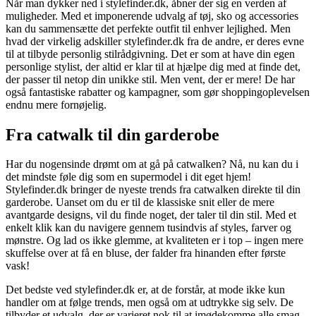
Når man dykker ned i stylefinder.dk, åbner der sig en verden af
muligheder. Med et imponerende udvalg af tøj, sko og accessories
kan du sammensætte det perfekte outfit til enhver lejlighed. Men
hvad der virkelig adskiller stylefinder.dk fra de andre, er deres evne
til at tilbyde personlig stilrådgivning. Det er som at have din egen
personlige stylist, der altid er klar til at hjælpe dig med at finde det,
der passer til netop din unikke stil. Men vent, der er mere! De har
også fantastiske rabatter og kampagner, som gør shoppingoplevelsen
endnu mere fornøjelig.
Fra catwalk til din garderobe
Har du nogensinde drømt om at gå på catwalken? Nå, nu kan du i
det mindste føle dig som en supermodel i dit eget hjem!
Stylefinder.dk bringer de nyeste trends fra catwalken direkte til din
garderobe. Uanset om du er til de klassiske snit eller de mere
avantgarde designs, vil du finde noget, der taler til din stil. Med et
enkelt klik kan du navigere gennem tusindvis af styles, farver og
mønstre. Og lad os ikke glemme, at kvaliteten er i top – ingen mere
skuffelse over at få en bluse, der falder fra hinanden efter første
vask!
Det bedste ved stylefinder.dk er, at de forstår, at mode ikke kun
handler om at følge trends, men også om at udtrykke sig selv. De
tilbyder et udvalg, der er varieret nok til at imødekomme alle smag