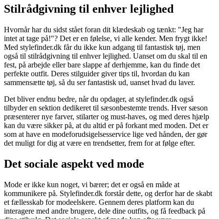
Stilrådgivning til enhver lejlighed
Hvornår har du sidst stået foran dit klædeskab og tænkt: "Jeg har
intet at tage på!"? Det er en følelse, vi alle kender. Men frygt ikke!
Med stylefinder.dk får du ikke kun adgang til fantastisk tøj, men
også til stilrådgivning til enhver lejlighed. Uanset om du skal til en
fest, på arbejde eller bare slappe af derhjemme, kan du finde det
perfekte outfit. Deres stilguider giver tips til, hvordan du kan
sammensætte tøj, så du ser fantastisk ud, uanset hvad du laver.
Det bliver endnu bedre, når du opdager, at stylefinder.dk også
tilbyder en sektion dedikeret til sæsonbestemte trends. Hver sæson
præsenterer nye farver, stilarter og must-haves, og med deres hjælp
kan du være sikker på, at du altid er på forkant med moden. Det er
som at have en modeforudsigelsesservice lige ved hånden, der gør
det muligt for dig at være en trendsetter, frem for at følge efter.
Det sociale aspekt ved mode
Mode er ikke kun noget, vi bærer; det er også en måde at
kommunikere på. Stylefinder.dk forstår dette, og derfor har de skabt
et fællesskab for modeelskere. Gennem deres platform kan du
interagere med andre brugere, dele dine outfits, og få feedback på