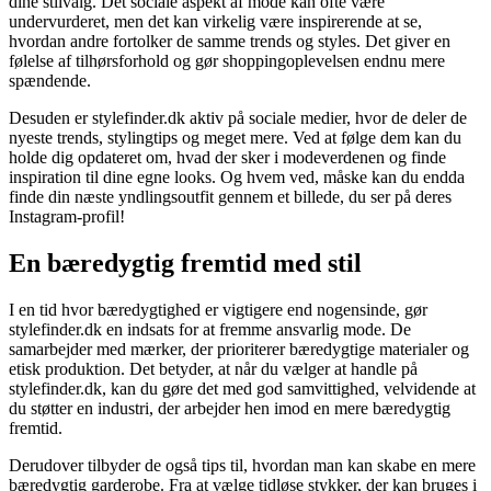
dine stilvalg. Det sociale aspekt af mode kan ofte være
undervurderet, men det kan virkelig være inspirerende at se,
hvordan andre fortolker de samme trends og styles. Det giver en
følelse af tilhørsforhold og gør shoppingoplevelsen endnu mere
spændende.
Desuden er stylefinder.dk aktiv på sociale medier, hvor de deler de
nyeste trends, stylingtips og meget mere. Ved at følge dem kan du
holde dig opdateret om, hvad der sker i modeverdenen og finde
inspiration til dine egne looks. Og hvem ved, måske kan du endda
finde din næste yndlingsoutfit gennem et billede, du ser på deres
Instagram-profil!
En bæredygtig fremtid med stil
I en tid hvor bæredygtighed er vigtigere end nogensinde, gør
stylefinder.dk en indsats for at fremme ansvarlig mode. De
samarbejder med mærker, der prioriterer bæredygtige materialer og
etisk produktion. Det betyder, at når du vælger at handle på
stylefinder.dk, kan du gøre det med god samvittighed, velvidende at
du støtter en industri, der arbejder hen imod en mere bæredygtig
fremtid.
Derudover tilbyder de også tips til, hvordan man kan skabe en mere
bæredygtig garderobe. Fra at vælge tidløse stykker, der kan bruges i