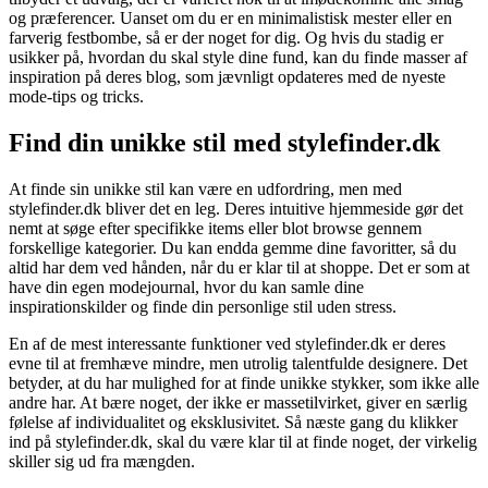
og præferencer. Uanset om du er en minimalistisk mester eller en
farverig festbombe, så er der noget for dig. Og hvis du stadig er
usikker på, hvordan du skal style dine fund, kan du finde masser af
inspiration på deres blog, som jævnligt opdateres med de nyeste
mode-tips og tricks.
Find din unikke stil med stylefinder.dk
At finde sin unikke stil kan være en udfordring, men med
stylefinder.dk bliver det en leg. Deres intuitive hjemmeside gør det
nemt at søge efter specifikke items eller blot browse gennem
forskellige kategorier. Du kan endda gemme dine favoritter, så du
altid har dem ved hånden, når du er klar til at shoppe. Det er som at
have din egen modejournal, hvor du kan samle dine
inspirationskilder og finde din personlige stil uden stress.
En af de mest interessante funktioner ved stylefinder.dk er deres
evne til at fremhæve mindre, men utrolig talentfulde designere. Det
betyder, at du har mulighed for at finde unikke stykker, som ikke alle
andre har. At bære noget, der ikke er massetilvirket, giver en særlig
følelse af individualitet og eksklusivitet. Så næste gang du klikker
ind på stylefinder.dk, skal du være klar til at finde noget, der virkelig
skiller sig ud fra mængden.