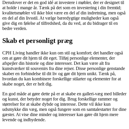
Derudover er det en god idé at investere i møbler, der er designet til
at holde i mange år. Tænk på det som en investering i din fremtid;
kvalitetsmøbler vil ikke blot være en del af din indretning, men også
en del af din livsstil. At vælge bæredygtige muligheder kan også
give dig en følelse af tilfredshed, da du ved, at du bidrager til en
bedre verden.
Skab et personligt præg
CPH Living handler ikke kun om stil og komfort; det handler også
om at gøre dit hjem til dit eget. Tilføj personlige elementer, der
afspejler din historie og dine interesser. Det kan være alt fra
kunstværker til souvenirs fra dine rejser. Disse personlige genstande
skaber en forbindelse til dit liv og gør dit hjem unikt. Tænk på,
hvordan du kan kombinere forskellige stilarter og elementer for at
skabe noget, der er helt dig.
En god måde at gøre dette på er at skabe en galleri-væg med billeder
og kunst, der betyder noget for dig. Brug forskellige rammer og
størrelser for at skabe dybde og interesse. Dette vil ikke kun
udsmykke din væg, men også fungere som en samtalestarter for dine
gæster. At vise dine minder og interesser kan gøre dit hjem mere
levende og indbydende.