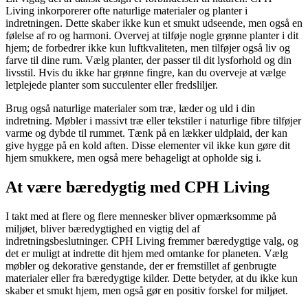
Living inkorporerer ofte naturlige materialer og planter i
indretningen. Dette skaber ikke kun et smukt udseende, men også en
følelse af ro og harmoni. Overvej at tilføje nogle grønne planter i dit
hjem; de forbedrer ikke kun luftkvaliteten, men tilføjer også liv og
farve til dine rum. Vælg planter, der passer til dit lysforhold og din
livsstil. Hvis du ikke har grønne fingre, kan du overveje at vælge
letplejede planter som succulenter eller fredsliljer.
Brug også naturlige materialer som træ, læder og uld i din
indretning. Møbler i massivt træ eller tekstiler i naturlige fibre tilføjer
varme og dybde til rummet. Tænk på en lækker uldplaid, der kan
give hygge på en kold aften. Disse elementer vil ikke kun gøre dit
hjem smukkere, men også mere behageligt at opholde sig i.
At være bæredygtig med CPH Living
I takt med at flere og flere mennesker bliver opmærksomme på
miljøet, bliver bæredygtighed en vigtig del af
indretningsbeslutninger. CPH Living fremmer bæredygtige valg, og
det er muligt at indrette dit hjem med omtanke for planeten. Vælg
møbler og dekorative genstande, der er fremstillet af genbrugte
materialer eller fra bæredygtige kilder. Dette betyder, at du ikke kun
skaber et smukt hjem, men også gør en positiv forskel for miljøet.