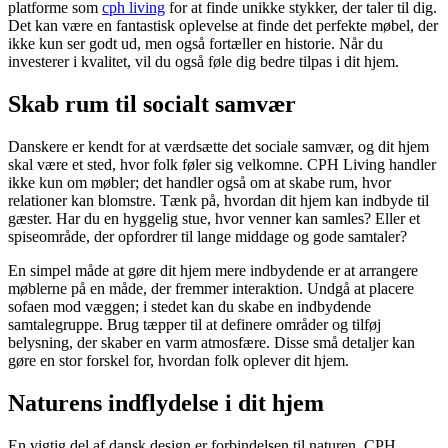
platforme som
cph living
for at finde unikke stykker, der taler til dig.
Det kan være en fantastisk oplevelse at finde det perfekte møbel, der
ikke kun ser godt ud, men også fortæller en historie. Når du
investerer i kvalitet, vil du også føle dig bedre tilpas i dit hjem.
Skab rum til socialt samvær
Danskere er kendt for at værdsætte det sociale samvær, og dit hjem
skal være et sted, hvor folk føler sig velkomne. CPH Living handler
ikke kun om møbler; det handler også om at skabe rum, hvor
relationer kan blomstre. Tænk på, hvordan dit hjem kan indbyde til
gæster. Har du en hyggelig stue, hvor venner kan samles? Eller et
spiseområde, der opfordrer til lange middage og gode samtaler?
En simpel måde at gøre dit hjem mere indbydende er at arrangere
møblerne på en måde, der fremmer interaktion. Undgå at placere
sofaen mod væggen; i stedet kan du skabe en indbydende
samtalegruppe. Brug tæpper til at definere områder og tilføj
belysning, der skaber en varm atmosfære. Disse små detaljer kan
gøre en stor forskel for, hvordan folk oplever dit hjem.
Naturens indflydelse i dit hjem
En vigtig del af dansk design er forbindelsen til naturen. CPH