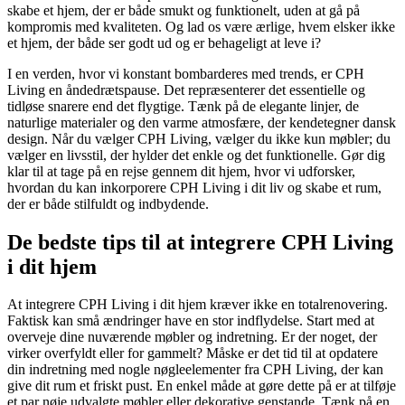
skabe et hjem, der er både smukt og funktionelt, uden at gå på
kompromis med kvaliteten. Og lad os være ærlige, hvem elsker ikke
et hjem, der både ser godt ud og er behageligt at leve i?
I en verden, hvor vi konstant bombarderes med trends, er CPH
Living en åndedrætspause. Det repræsenterer det essentielle og
tidløse snarere end det flygtige. Tænk på de elegante linjer, de
naturlige materialer og den varme atmosfære, der kendetegner dansk
design. Når du vælger CPH Living, vælger du ikke kun møbler; du
vælger en livsstil, der hylder det enkle og det funktionelle. Gør dig
klar til at tage på en rejse gennem dit hjem, hvor vi udforsker,
hvordan du kan inkorporere CPH Living i dit liv og skabe et rum,
der er både stilfuldt og indbydende.
De bedste tips til at integrere CPH Living
i dit hjem
At integrere CPH Living i dit hjem kræver ikke en totalrenovering.
Faktisk kan små ændringer have en stor indflydelse. Start med at
overveje dine nuværende møbler og indretning. Er der noget, der
virker overfyldt eller for gammelt? Måske er det tid til at opdatere
din indretning med nogle nøgleelementer fra CPH Living, der kan
give dit rum et friskt pust. En enkel måde at gøre dette på er at tilføje
et par nøje udvalgte møbler eller dekorative genstande. Tænk på en