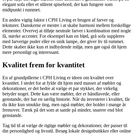
elegant sofa eller et stilrent spisebord, der kan fungere som
midtpunkt i rummet.
En anden vigtig faktor i CPH Living er brugen af farver og
teksturer. Danskerne er mestre i at skabe harmoni mellem forskellige
elementer. Overvej at tilføje neutrale farver i kombination med nogle
få, stærke accenter. For eksempel kan en blød, grå sofa suppleres
med farverige puder eller en unik lampe, der giver liv til rummet.
Dette skaber ikke kun et indbydende miljø, men gør også dit hjem
mere personligt og interessant.
Kvalitet frem for kvantitet
En af grundpillerne i CPH Living er ideen om kvalitet over
kvantitet. I stedet for at fylde dit hjem med masser af møbler og
dekorationer, er det bedre at vælge et par stykker, der virkelig
betyder noget. Dette kan være møbler, der er håndlavede, eller
genstande, der har en særlig historie. Når du investerer i kvalitet, får
du ikke kun smukke ting, men også møbler, der holder i mange år
fremover. Tænk på det som at samle på minder, snarere end blot
genstande.
Tag tid til at vælge de rigtige møbler og dekorationer, der passer til
din personlighed og livsstil. Besøg lokale designbutikker eller online