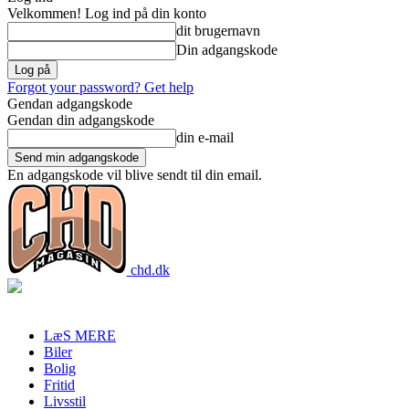
Velkommen! Log ind på din konto
dit brugernavn
Din adgangskode
Forgot your password? Get help
Gendan adgangskode
Gendan din adgangskode
din e-mail
En adgangskode vil blive sendt til din email.
chd.dk
LæS MERE
Biler
Bolig
Fritid
Livsstil