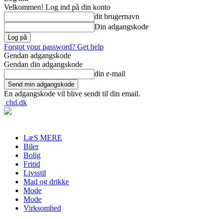
Velkommen! Log ind på din konto
dit brugernavn
Din adgangskode
Forgot your password? Get help
Gendan adgangskode
Gendan din adgangskode
din e-mail
En adgangskode vil blive sendt til din email.
chd.dk
LæS MERE
Biler
Bolig
Fritid
Livsstil
Mad og drikke
Mode
Mode
Virksomhed